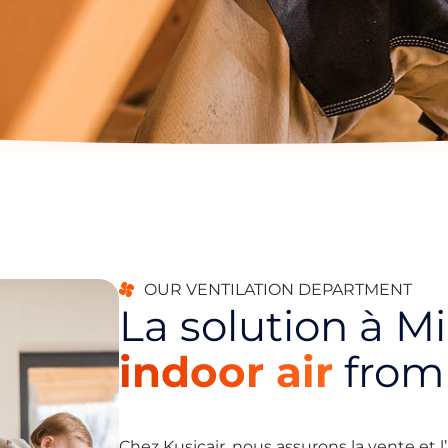
OUR VENTILATION DEPARTMENT
La solution à M
indoor air
fro
Chez Kusicair, nous assurons la vente et l’