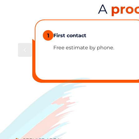
A
pro
1
First contact
Free estimate by phone.