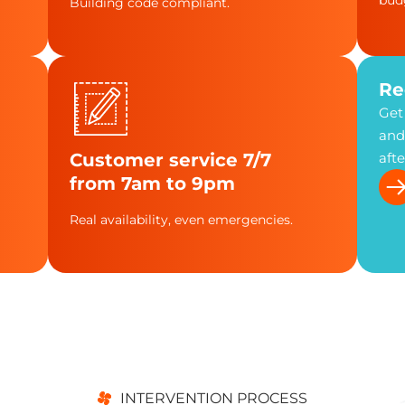
bud
Building code compliant.
Re
Get
and
Customer service 7/7
afte
from 7am to 9pm
Real availability, even emergencies.
INTERVENTION PROCESS