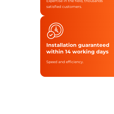
Expertise in the field, thousands
satisfied customers.
Installation guaranteed
within 14 working days
Speed and efficiency.