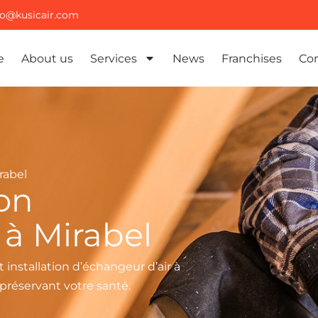
fo@kusicair.com
e
About us
Services
News
Franchises
Co
rabel
ion
 à Mirabel
t installation d’échangeur d’air à
 préservant votre santé.