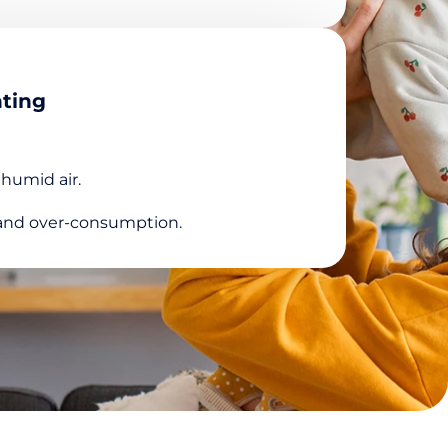
nting
humid air.
e and over-consumption.