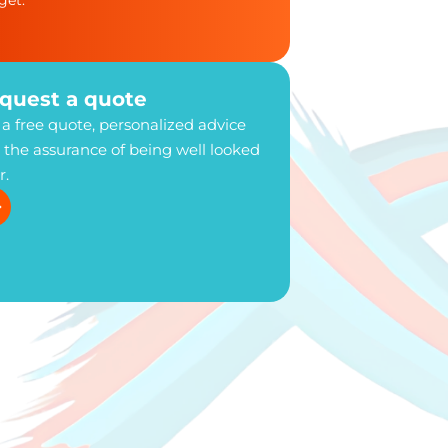
get.
quest a quote
 a free quote, personalized advice
 the assurance of being well looked
r.