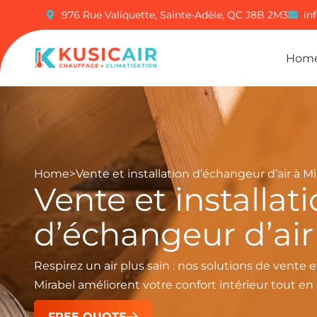
976 Rue Valiquette, Sainte-Adèle, QC J8B 2M3
in
Hom
Home
>
Vente et installation d’échangeur d’air à Mi
Vente et installat
d’échangeur d’air
Respirez un air plus sain : nos solutions de vente e
Mirabel améliorent votre confort intérieur tout en
FREE QUOTE