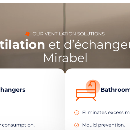
OUR VENTILATION SOLUTIONS
tilation
et d’échangeu
Mirabel
changers
Bathroom 
Eliminates excess m
y consumption.
Mould prevention.