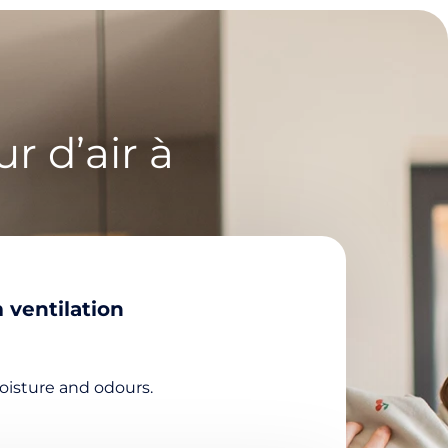
r d’air à
ventilation
oisture and odours.