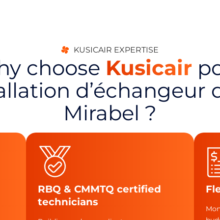
KUSICAIR EXPERTISE
hy choose
Kusicair
po
tallation d’échangeur d
Mirabel ?
RBQ & CMMTQ certified
Fl
technicians
Mon