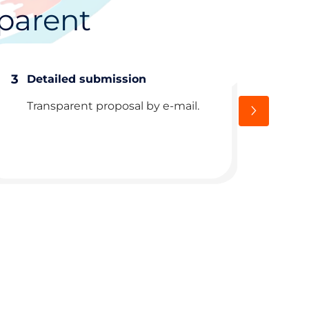
parent
3
4
Detailed submission
Sub
Transparent proposal by e-mail.
Rev
deta