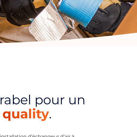
irabel pour un
m
quality
.
installation d’échangeur d’air à