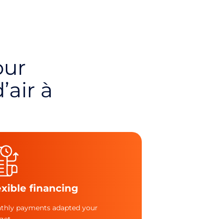
ur
’air à
exible financing
thly payments adapted your