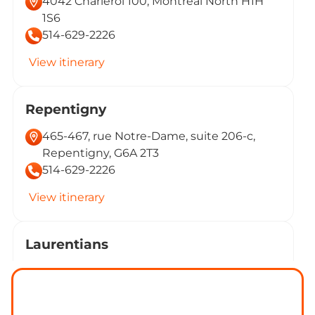
4042 Charleroi 100, Montreal North H1H
1S6
514-629-2226
View itinerary
Repentigny
465-467, rue Notre-Dame, suite 206-c,
Repentigny, G6A 2T3
514-629-2226
View itinerary
Laurentians
1074 Sainte-Adèle Blvd, Sainte-Adèle, J8B
2N4
514-629-2226