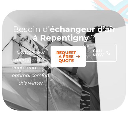
Besoin d’
échangeur d’air
à Repentigny
?
CALL
Contact our
REQUEST
NOW
A FREE
experts for a free
QUOTE
quote and enjoy
optimal comfort
this winter.