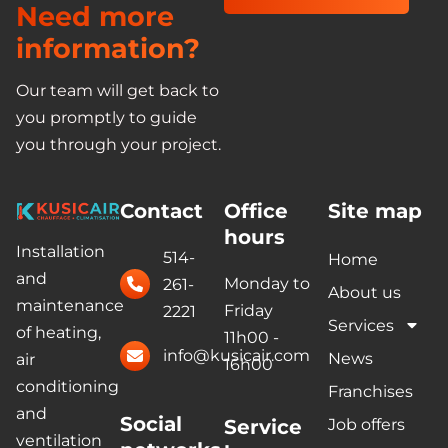
Need more
information?
Our team will get back to
you promptly to guide
you through your project.
Contact
Office
Site map
hours
Installation
514-
Home
and
Monday to
261-
About us
maintenance
Friday
2221
Services
of heating,
11h00 -
info@kusicair.com
News
air
16h00
conditioning
Franchises
and
Social
Service
Job offers
ventilation