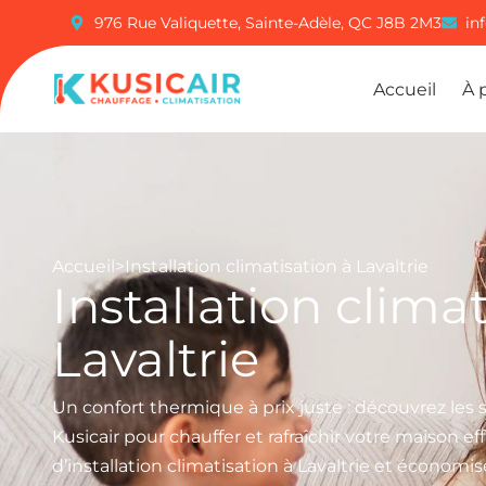
976 Rue Valiquette, Sainte-Adèle, QC J8B 2M3
in
Accueil
À 
Accueil
>
Installation climatisation à Lavaltrie
Installation clima
Lavaltrie
Un confort thermique à prix juste : découvrez les 
Kusicair pour chauffer et rafraîchir votre maison e
d’installation climatisation à Lavaltrie et économis