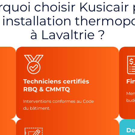
quoi choisir Kusicair
e
installation thermo
à Lavaltrie ?
Techniciens certifiés
Fi
RBQ & CMMTQ
Men
bud
Interventions conformes au Code
du bâtiment.
De