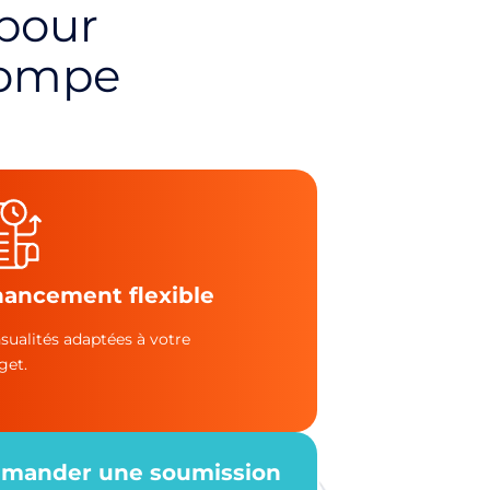
 pour
pompe
nancement flexible
sualités adaptées à votre
get.
mander une soumission