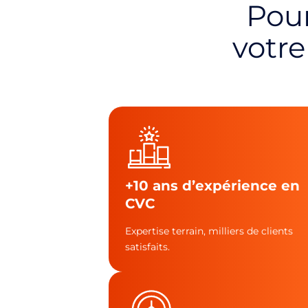
Pour
votr
+10 ans d’expérience en
CVC
Expertise terrain, milliers de clients
satisfaits.