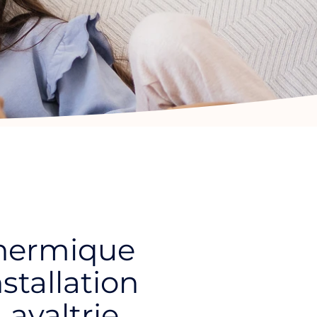
hermique
nstallation
Lavaltrie