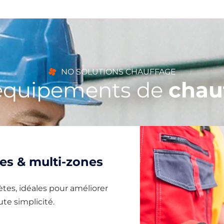
NO SOLUTIONS CHAUFFAGE
équipements de
chau
s & multi-zones
ètes, idéales pour améliorer
te simplicité.