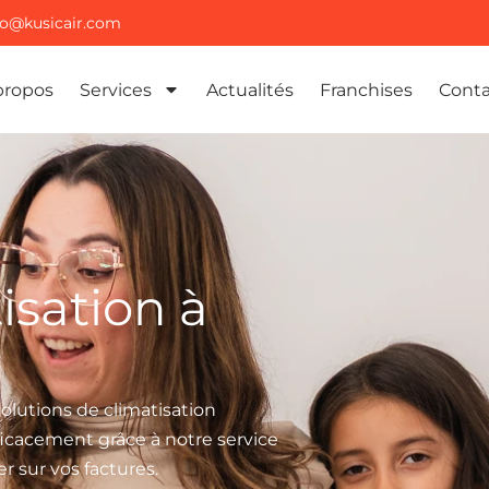
fo@kusicair.com
propos
Services
Actualités
Franchises
Conta
tisation à
solutions de climatisation
fficacement grâce à notre service
er sur vos factures.