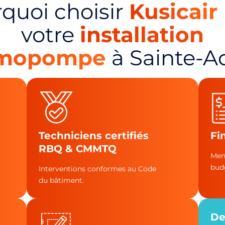
quoi choisir
Kusicair
votre
installation
rmopompe
à Sainte-A
Techniciens certifiés
Fi
RBQ & CMMTQ
Men
bud
Interventions conformes au Code
du bâtiment.
De