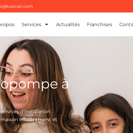
fo@kusicair.com
propos
Services
Actualités
Franchises
Conta
rmopompe à
ervices d’installation
 maison efficacement et