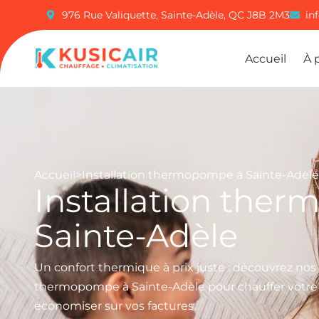
976 Rue Valiquette, Sainte-Adèle, QC J8B 2M3
in
Accueil
À 
Accueil
>
Installation thermopompe à Sainte-Adèle
Installation the
Sainte-Adèle
Un confort thermique à prix juste : découvrez nos s
thermopompe à Sainte-Adèle pour chauffer votre
économiser sur vos factures.