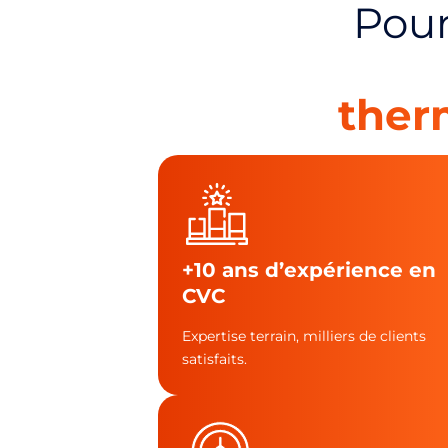
Pour
the
+10 ans d’expérience en
CVC
Expertise terrain, milliers de clients
satisfaits.