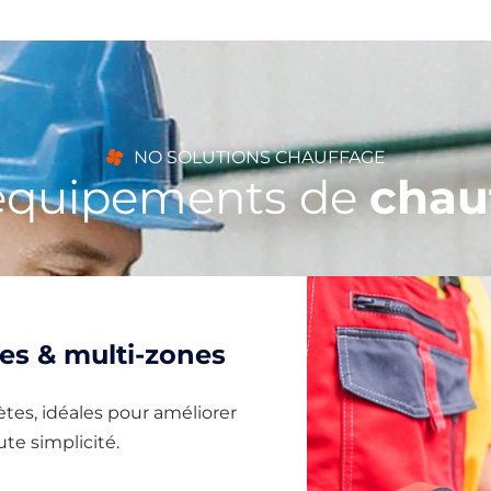
NO SOLUTIONS CHAUFFAGE
équipements de
chau
s & multi-zones
ètes, idéales pour améliorer
te simplicité.