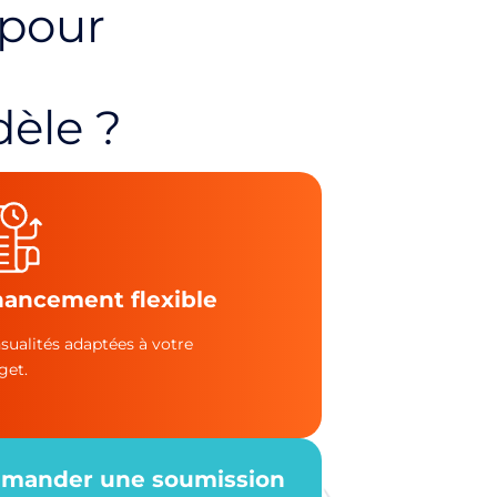
pour
dèle ?
nancement flexible
sualités adaptées à votre
get.
mander une soumission