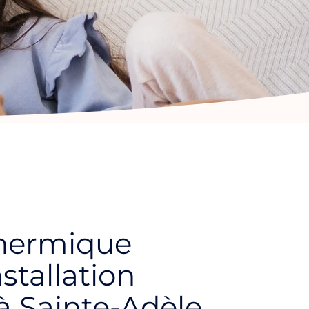
hermique
nstallation
 Sainte-Adèle