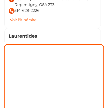
Repentigny, G6A 2T3
514-629-2226
Voir l'itinéraire
Laurentides
1074, boul.Sainte-Adèle, Sainte-Adèle, J8B
2N4
514-629-2226
Voir l'itinéraire