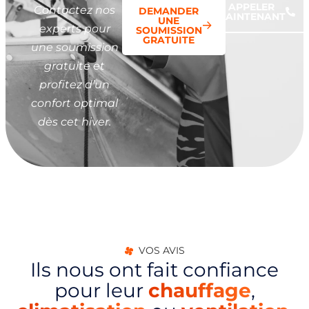
APPELER
Contactez nos
DEMANDER
MAINTENANT
UNE
experts pour
SOUMISSION
GRATUITE
une soumission
gratuite et
profitez d’un
confort optimal
dès cet hiver.
VOS AVIS
Ils nous ont fait confiance
pour leur
chauffage
,