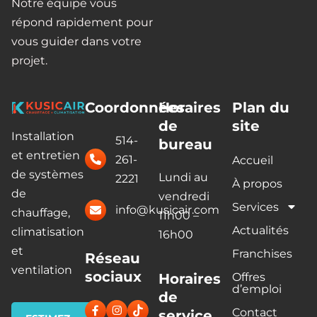
Notre équipe vous
répond rapidement pour
vous guider dans votre
projet.
Coordonnées
Horaires
Plan du
de
site
Installation
514-
bureau
et entretien
261-
Accueil
de systèmes
Lundi au
2221
À propos
de
vendredi
Services
info@kusicair.com
chauffage,
11h00 –
Actualités
climatisation
16h00
et
Franchises
Réseau
ventilation
sociaux
Horaires
Offres
d’emploi
de
Contact
service